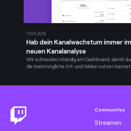
17.04.2018
Hab dein Kanalwachstum immer im 
neuen Kanalanalyse
Wir schrauben ständig am Dashboard, damit du 
die bestmögliche Art und Weise nutzen kannst
Footer
Communitys
Streamen