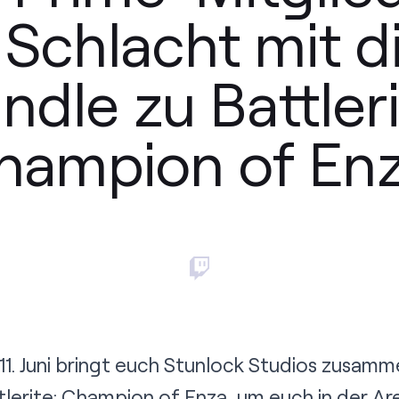
e Schlacht mit 
ndle zu Battleri
hampion of Enz
m 11. Juni bringt euch Stunlock Studios zusam
tlerite: Champion of Enza, um euch in der Ar