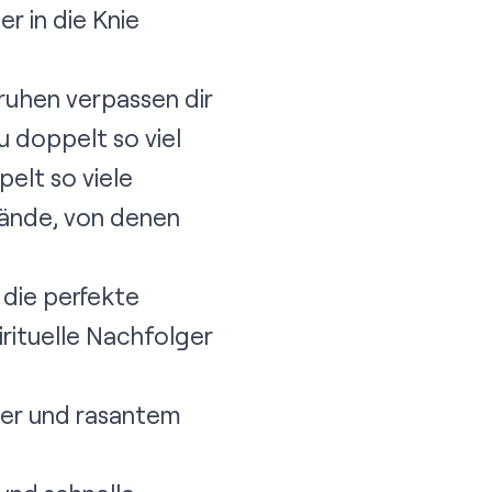
r in die Knie
ruhen verpassen dir
 doppelt so viel
elt so viele
tände, von denen
e die perfekte
irituelle Nachfolger
ter und rasantem