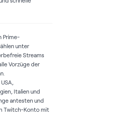
und schnelle
n Prime-
zählen unter
erbefreie Streams
lle Vorzüge der
n.
:
USA
,
lgien
,
Italien
und
ange antesten und
ein Twitch-Konto mit