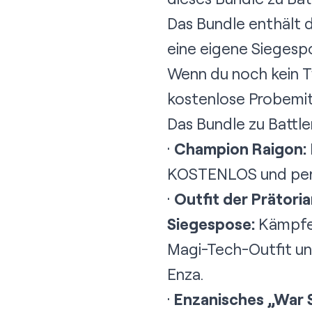
Das Bundle enthält 
eine eigene Siegespo
Wenn du noch kein Tw
kostenlose Probemit
Das Bundle zu Battle
·
Champion Raigon:
KOSTENLOS und perm
·
Outfit der Prätori
Siegespose:
Kämpfe 
Magi-Tech-Outfit und
Enza.
·
Enzanisches „War S