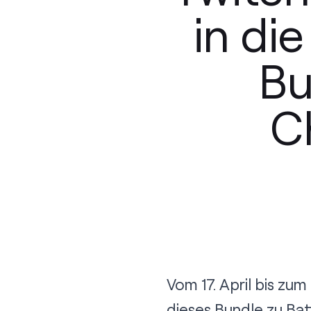
in di
Bu
C
Vom 17. April bis zu
dieses Bundle zu Bat