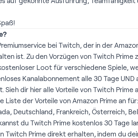
 es auf gekonnte Ausführung, Teamfähigkeit 
Spaß!
me?
 Premiumservice bei Twitch, der in der Amazo
lten ist. Zu den Vorzügen von Twitch Prime 
ostenloser Loot für verschiedene Spiele, w
tenloses Kanalabonnement alle 30 Tage UND a
. Sieh dir
hier
alle Vorteile von Twitch Prime a
te Liste der Vorteile von Amazon Prime an für
ada
,
Deutschland
,
Frankreich
,
Österreich
,
Be
annst du Twitch Prime kostenlos 30 Tage l
von Twitch Prime direkt erhalten, indem du d