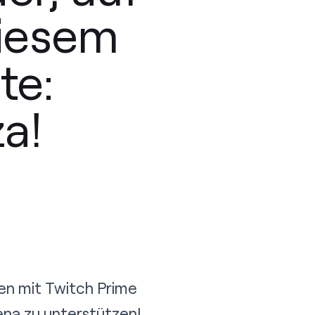
diesem
te:
a!
men mit Twitch Prime
ena zu unterstützen!