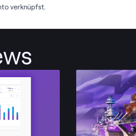
o verknüpfst.
ews
Posten