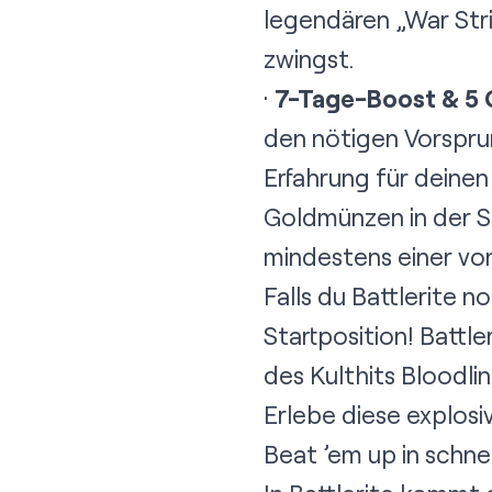
legendären „War Stri
zwingst.
·
7-Tage-Boost & 5 
den nötigen Vorsprun
Erfahrung für deine
Goldmünzen in der S
mindestens einer von
Falls du Battlerite n
Startposition! Battle
des Kulthits Bloodli
Erlebe diese explos
Beat ’em up in schn