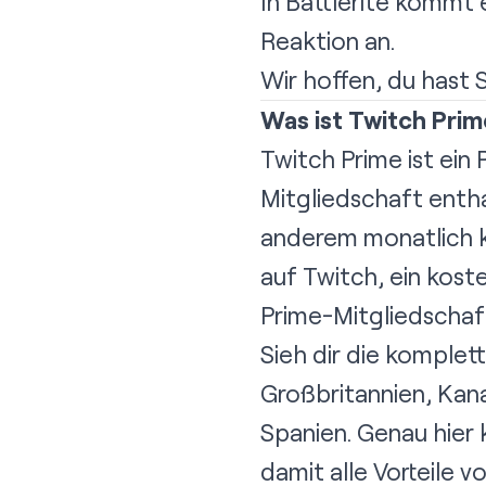
In Battlerite kommt
Reaktion an.
Wir hoffen, du hast 
Was ist Twitch Pri
Twitch Prime ist ein
Mitgliedschaft entha
anderem monatlich k
auf Twitch, ein kos
Prime-Mitgliedschaft
Sieh dir die komplet
Großbritannien
,
Kan
Spanien
.
Genau hier
k
damit alle Vorteile 