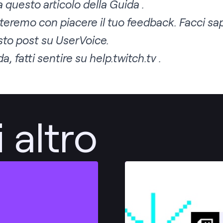
ta questo
articolo della Guida
.
remo con piacere il tuo feedback. Facci sape
sto post su UserVoice.
a, fatti sentire su
help.twitch.tv
.
 altro
Pubblica