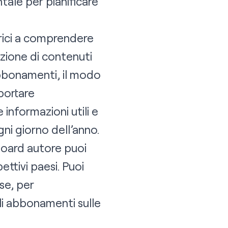
ale per pianificare
trici a comprendere
azione di contenuti
abbonamenti, il modo
pportare
nformazioni utili e
ogni giorno dell’anno.
hboard autore puoi
ettivi paesi. Puoi
se, per
li abbonamenti sulle