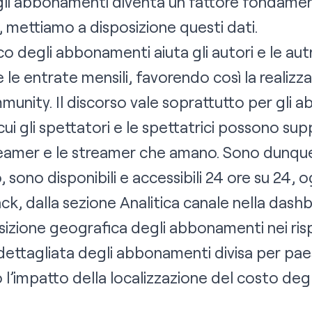
li abbonamenti diventa un fattore fondament
i, mettiamo a disposizione questi dati.
co degli abbonamenti aiuta gli autori e le au
le entrate mensili, favorendo così la realizz
mmunity. Il discorso vale soprattutto per gli 
 cui gli spettatori e le spettatrici possono su
eamer e le streamer che amano. Sono dunque i
o, sono disponibili e accessibili 24 ore su 24, 
ack, dalla sezione Analitica canale nella das
osizione geografica degli abbonamenti nei risp
 dettagliata degli abbonamenti divisa per pae
’impatto della localizzazione del costo deg