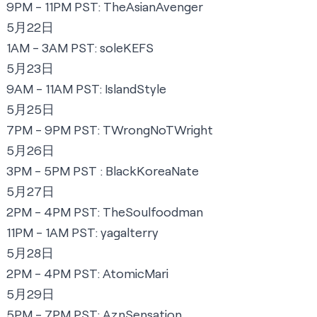
9PM - 11PM PST:
TheAsianAvenger
5月22日
1AM - 3AM PST:
s
oleKEFS
5月23日
9AM - 11AM PST:
I
slandStyle
5月25日
7PM - 9PM PST:
TWrongNoTWright
5月26日
3PM - 5PM PST :
BlackKoreaNate
5月27日
2PM - 4PM PST:
TheSoulfoodman
11PM - 1AM PST:
yagalterry
5月28日
2PM - 4PM PST:
AtomicMari
5月29日
5PM - 7PM PST:
AznSensation