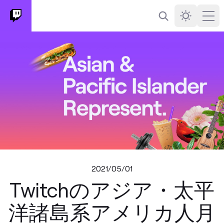
検索
Darkmode
Ope
2021/05/01
Twitchのアジア・太平
洋諸島系アメリカ人月