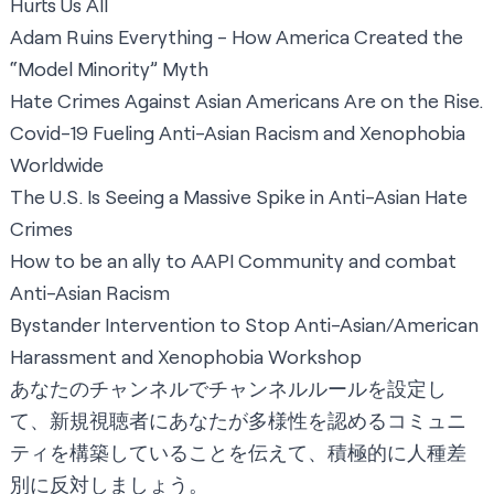
Hurts Us All
Adam Ruins Everything - How America Created the
“Model Minority” Myth
Hate Crimes Against Asian Americans Are on the Rise.
Covid-19 Fueling Anti-Asian Racism and Xenophobia
Worldwide
The U.S. Is Seeing a Massive Spike in Anti-Asian Hate
Crimes
How to be an ally to AAPI Community and combat
Anti-Asian Racism
Bystander Intervention to Stop Anti-Asian/American
Harassment and Xenophobia Workshop
あなたのチャンネルで
チャンネルルール
を設定し
て、新規視聴者にあなたが多様性を認めるコミュニ
ティを構築していることを伝えて、積極的に人種差
別に反対しましょう。