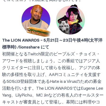
The LION AWARDS - 5月21日～23日午後4時(太平洋
標準時)
/lionsshare
にて
初開催となるTwitch限定のピープルズ・チョイス・
アワードを視聴しましょう。この番組ではアジア人
クリエイターに注目して彼らを祝福し、アジアの体
験の多様性を取り上げ、AAPIコミュニティを支援す
る501(c)3登録団体である
Hate is a Virus
のための募金
活動を行います。
The LION AWARDS
ではEugene Lee
Yang、LilyPichu、MC Jinなどの有名人のオールスター
キャストが審査員として登場し、幕間には料理やコ