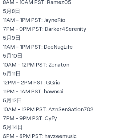
8AM - 10AM PST:
R
amez05
5月8日
11AM - 1PM PST:
JayneRio
7PM - 9PM PST:
Darker4Serenity
5月9日
11AM - 1PM PST:
DeeNugLife
5月10日
10AM - 12PM PST:
Zenaton
5月11日
12PM - 2PM PST:
GGria
11PM - 1AM PST:
bawnsai
5月13日
10AM - 12PM PST:
AznSenSation702
7PM - 9PM PST:
CyFy
5月14日
6PM - 8PM PST:
hayzeemusic