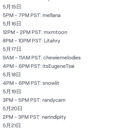
5月15日
5PM - 7PM PST:
m
ellana
5月16日
12PM - 2PM PST:
mxmtoon
8PM - 10PM PST:
Litahry
5月17日
9AM - 11AM PST:
chewiemelodies
4PM - 6PM PST:
itsEugeneTsai
5月18日
4PM - 6PM PST:
s
nowlit
5月19日
3PM - 5PM PST:
r
andycam
5月20日
2PM - 3PM PST:
narindipity
5月21日