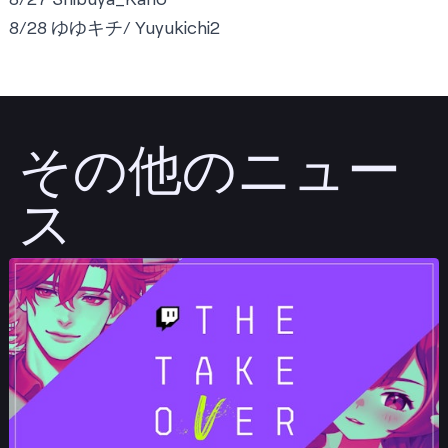
8/28
ゆゆキチ/ Yuyukichi2
その他のニュー
ス
投稿する