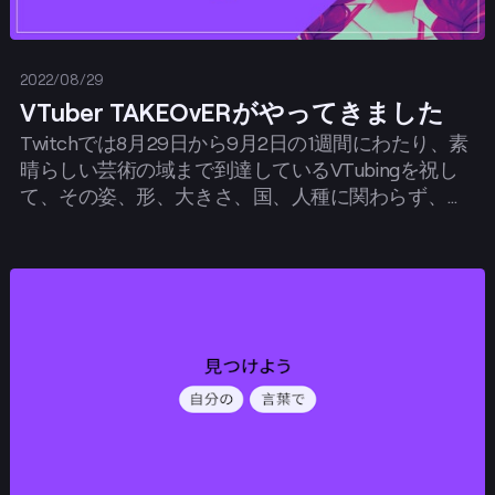
2022/08/29
VTuber TAKEOvERがやってきました
​​Twitchでは8月29日から9月2日の1週間にわたり、素
晴らしい芸術の域まで到達しているVTubingを祝し
て、その姿、形、大きさ、国、人種に関わらず、お
すすめのVTuberをご紹介していきます。
投稿する