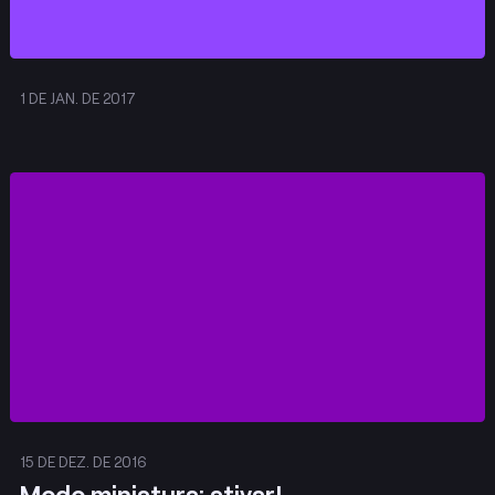
1 DE JAN. DE 2017
Publicar
15 DE DEZ. DE 2016
Modo miniatura: ativar!