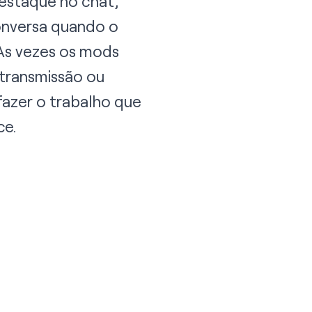
estaque no chat,
onversa quando o
Às vezes os mods
transmissão ou
fazer o trabalho que
ce.