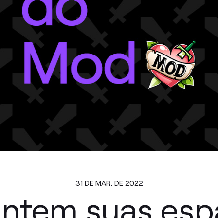
31 DE MAR. DE 2022
antem suas esp