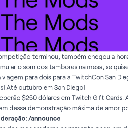
competição terminou, também chegou a hora
imular o som dos tambores na mesa, se quise
viagem para dois para a TwitchCon San Dieg
ns! Até outubro em San Diego!
eberão $250 dólares em Twitch Gift Cards.
aram dessa demonstração máxima de amor p
oderação: /announce