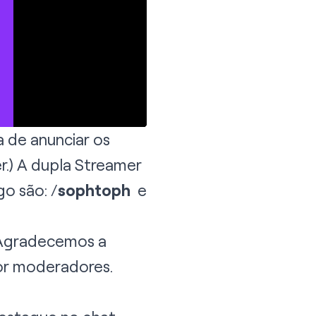
 de anunciar os
r.) A dupla Streamer
o são: /
sophtoph
e
 Agradecemos a
or moderadores.