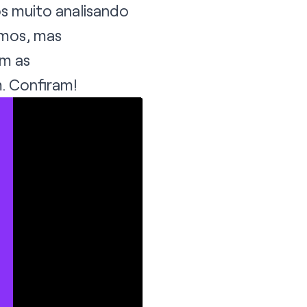
s muito analisando
emos, mas
m as
. Confiram!