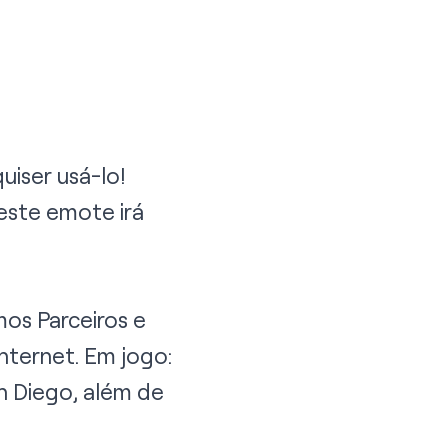
iser usá-lo!
este emote irá
os Parceiros e
Internet. Em jogo:
n Diego, além de