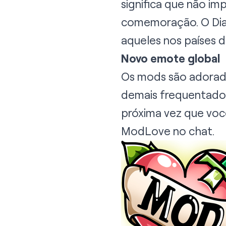
significa que não i
comemoração. O Dia
aqueles nos países da
Novo emote global
Os mods são adorado
demais frequentador
próxima vez que voc
ModLove no chat.