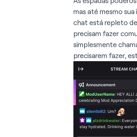
As espadas poderos
mas até mesmo sua i
chat está repleto d
precisam fazer comu
simplesmente chamar
precisarem fazer, 