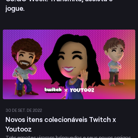
jogue.
Publicar
30 DE SET. DE 2022
Novos itens colecionáveis Twitch x
Youtooz
Três emotes viraram brinquedos e seus novos amigos.