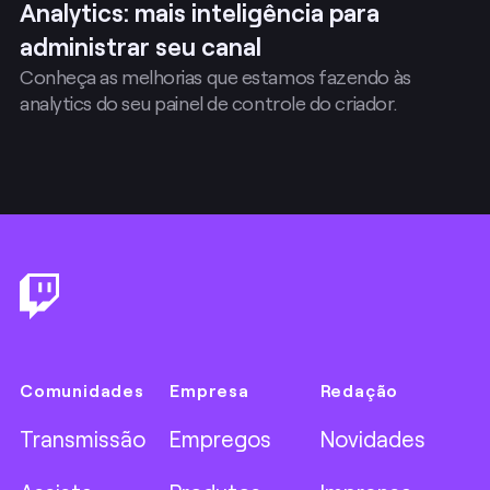
Analytics: mais inteligência para
administrar seu canal
Conheça as melhorias que estamos fazendo às
analytics do seu painel de controle do criador.
Footer
Comunidades
Empresa
Redação
Transmissão
Empregos
Novidades