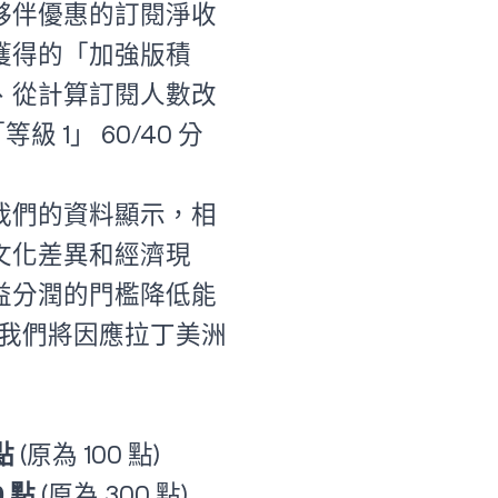
夥伴優惠的訂閱淨收
獲得的「加強版積
、從計算訂閱人數改
 1」 60/40 分
我們的資料顯示，相
文化差異和經濟現
益分潤的門檻降低能
始，我們將因應拉丁美洲
點
(原為 100 點)
 點
(原為 300 點)