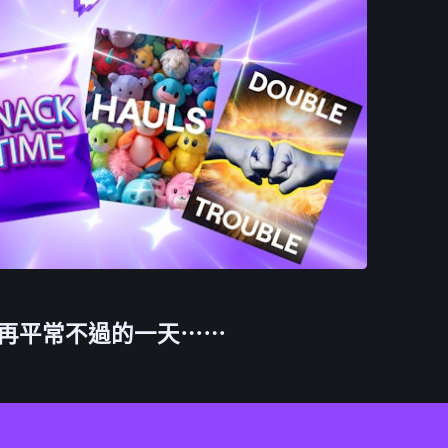
再平常不過的一天⋯⋯