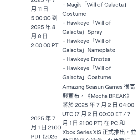
- Magik「Will of Galacta」
月 11 日
Costume
5:00:00 到
- Hawkeye「Will of
2025 年 8
Galacta」Spray
月 8 日
- Hawkeye「Will of
2:00:00 PT
Galacta」Nameplate
- Hawkeye Emotes
- Hawkeye「Will of
Galacta」Costume
Amazing Seasun Games 很高
興宣布，《Mecha BREAK》
將於 2025 年 7 月 2 日 04:00
UTC (7 月 2 日 00:00 ET / 7
2025 年 7
月 1 日 21:00 PT) 在 PC 和
月 1 日 21:00
Xbox Series X|S 正式推出，並
PDT (2025