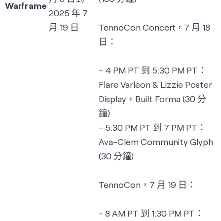
Warframe
2025 年 7
月 19 日
TennoCon Concert，7 月 18
日：
- 4 PM PT 到 5:30 PM PT：
Flare Varleon & Lizzie Poster
Display + Built Forma (30 分
鐘)
- 5:30 PM PT 到 7 PM PT：
Ava-Clem Community Glyph
(30 分鐘)
TennoCon，7 月 19 日：
- 8 AM PT 到 1:30 PM PT：