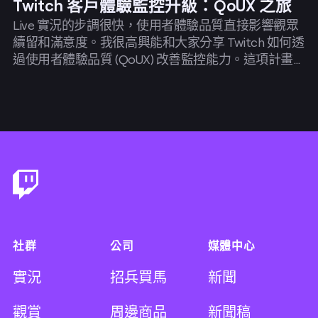
Twitch 客戶體驗監控升級：QoUX 之旅
Live 實況的步調很快，使用者體驗品質直接影響觀眾
續留和滿意度。我很高興能和大家分享 Twitch 如何透
過使用者體驗品質 (QoUX) 改善監控能力。這項計畫
讓我們能夠瞭解使用者行為，更快速、更輕鬆找出影
響使用者的問題並迅速因應。
Footer
社群
公司
媒體中心
實況
招兵買馬
新聞
觀賞
周邊商品
新聞稿