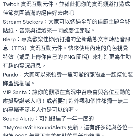
Twitch 實況互動元件
，並藉此把你的實況頻道打造成
佳節氛圍滿滿的絕佳好去處吧
Stream Stickers
：大家可以透過全新的佳節主題全域
貼紙、音樂與禮炮來一同歡慶佳節喔。
Blerp
：專為歡樂佳節所打造的全新動態文字轉語音訊
息（TTS）實況互動元件。快來使用內建的角色視覺
特效（或是上傳你自己的 PNG 圖檔）來打造更為生動
有趣的實況訊息。
Pando
：大家可以來領養一隻可愛的寵物並一起幫忙裝
飾聖誕樹喔。
V1P Santa
：讓你的觀眾在實況中召喚會與各位互動的
虛擬聖誕老人吧！或者要打造外觀和個性都獨一無二
的專屬聖誕老人也是可以的喔。
Sound Alerts
：可別錯過了一年一度的
#MyYearWithSoundAlerts 更新，還有許多能與各位一