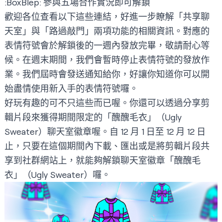
:BoxBlep: 參與五場合作實況即可解鎖
歡迎各位查看以下這些連結，好進一步瞭解「
共享聊
天室
」與「
路過敲門
」兩項功能的相關資訊。對應的
表情符號會於解鎖後的一週內發放完畢，敬請耐心等
候。在週末期間，我們會暫時停止表情符號的發放作
業。我們屆時會發送通知給你，好讓你知道你可以開
始盡情使用新入手的表情符號囉。
好玩有趣的可不只這些而已喔。你還可以透過
分享剪
輯片段
來獲得期間限定的「醜醜毛衣」（Ugly
Sweater）聊天室徽章喔。自 12 月 1 日至 12 月 12 日
止，只要在這個期間內下載、匯出或是將剪輯片段共
享到社群網站上，就能夠解鎖聊天室徽章「醜醜毛
衣」（Ugly Sweater）囉。