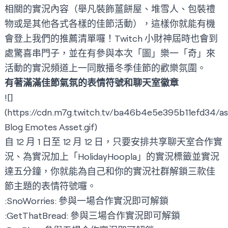
相關的實況內容（舉凡裝飾薑餅屋、堆雪人、包裝禮
物或是其他各式各樣的佳節活動），這樣你就能有機
會登上我們的推薦清單囉！
Twitch 小財神
屆時也會到
處驚喜串門子，並在有參與本次「圖」樂一「奇」來
活動的實況頻道上一同散播冬季佳節的歡樂氛圍。
有著滿滿佳節氣氛的表情符號和聊天室徽章
![]
(
https://cdn.m7g.twitch.tv/ba46b4e5e395b11efd34/a
Blog Emotes Asset.gif)
自 12 月 1 日至 12 月 12 日，只要安排共享聊天室合作實
況、為實況加上「HolidayHoopla」的實況標籤並實況
達五分鐘，你就能為自己和你的實況社群解鎖三款佳
節主題的表情符號囉。
:SnoWorries: 參與一場合作實況即可解鎖
:GetThatBread: 參與三場合作實況即可解鎖