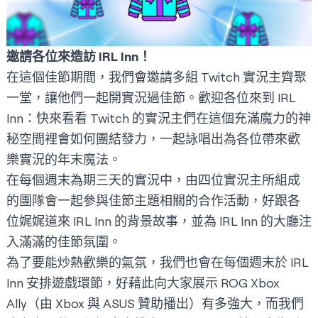
邀請各位來造訪 IRL Inn！
在這個佳節期間，我們會邀請多組 Twitch 實況主齊聚
一堂，讓他們一起開實況過佳節。歡迎各位來到
IRL
Inn
：快來看看 Twitch 的實況主們在這個充滿魔力的神
秘空間裡會如何團結發力，一起詠唱出為各位帶來歡
樂實況的年末魔法。
在每個週末為期三天的實況中，由四位實況主所組成
的團隊會一起參與佳節主題相關的合作活動，好跟各
位娓娓道來 IRL Inn 的背景故事，並為 IRL Inn 的大廳注
入滿滿的佳節氛圍。
為了要能炒熱歡樂的氣氛，我們也會在每個週末於 IRL
Inn 安排遊戲環節，好藉此向大家展示 ROG Xbox
Ally（由 Xbox 與 ASUS 贊助播出）有多強大，而我們