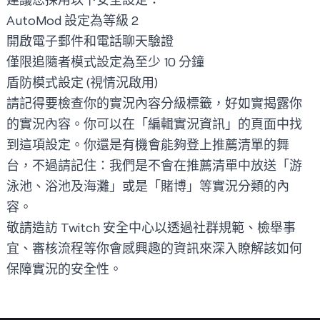
AutoMod 設定為等級 2
開啟電子郵件和電話聊天驗證
僅限追隨者模式設定為至少 10 分鐘
盾防模式設定 (視情況啟用)
請記得要檢查你的
實況內容分級標籤
，好如實揭露你
的實況內容。你可以在「編輯實況資訊」的頁面中找
到這項設定。你還是有機會能夠登上推薦清單的舞
台，不過請記住：我們是不會在推薦清單中放送「游
泳池、浴池及海灘」或是「賭博」等實況分類的內
容。
敬請造訪
Twitch 安全中心
以透過社群規範、檢舉事
宜、審核流程等你會感興趣的資訊來深入瞭解該如何
保障實況的安全性。