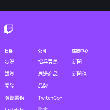
Footer
社群
公司
媒體中心
實況
招兵買馬
新聞
觀賞
周邊商品
新聞稿
開發
品牌
廣告業務
TwitchCon
twitch.tv
聚會